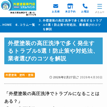
お見積
来店予約
お電話
メニュー
神奈川県知事許可（般ｰ3）
第77771号
外壁塗装の高圧洗浄で多く発生するトラブ
HOME
コラム一覧
ル5選！防止策や対処法、業者選びのコツ
を解説
外壁塗装の高圧洗浄で多く発生す
るトラブル5選！防止策や対処法、
業者選びのコツを解説
外壁塗装
塗料・塗装
2026年2月27日
2026年4月30日
「外壁塗装の高圧洗浄でトラブルになることは
ある？」