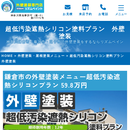
お見積
来店予約
お電話
メニュー
神奈川県知事許可（般ｰ3）
第77771号
超低汚染遮熱シリコン塗料プラン 外壁
塗装
神奈川鎌倉市・藤沢市・逗子市で外壁塗装をするならリズムペイン
トへ
HOME
>
外壁塗装・屋根塗装メニュー
>
超低汚染遮熱シリコン塗料プラン
外壁塗装
鎌倉市の外壁塗装メニュー超低汚染遮
熱シリコンプラン 59.8万円