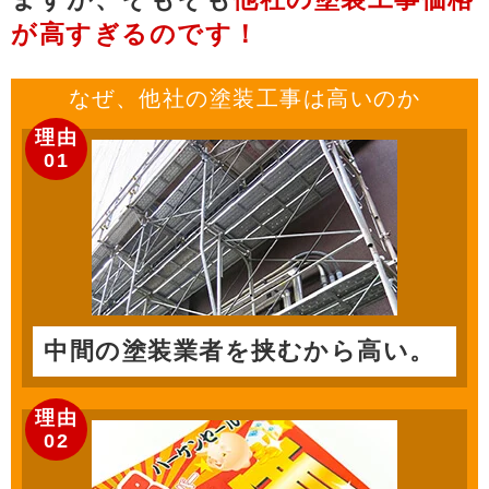
が高すぎるのです！
なぜ、他社の
塗装工事
は高いのか
理由
01
中間の塗装業者を挟むから高い。
理由
02