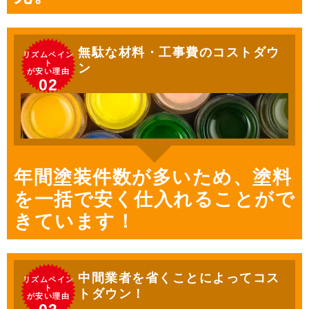
無駄な材料・工事費のコストダウ
リズムペイン
ト
ン
が安い理由
02
年間塗装件数が多いため、塗料
を一括で安く仕入れることがで
きています！
中間業者を省くことによってコス
リズムペイン
ト
トダウン！
が安い理由