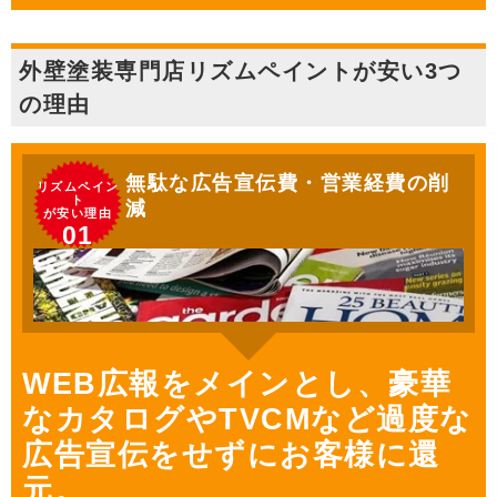
外壁塗装専門店リズムペイントが安い3つ
の理由
無駄な広告宣伝費・営業経費の削
リズムペイン
ト
減
が安い理由
01
WEB広報をメインとし、豪華
なカタログやTVCMなど過度な
広告宣伝をせずにお客様に還
元。