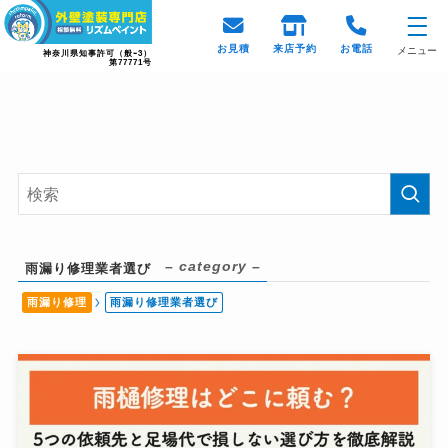
HOME
コラム一覧
雨漏り修理業者選び
お見積
来店予約
お電話
メニュー
神奈川県知事許可（般ｰ3）
第77771号
– category –
雨漏り修理業者選び
雨漏り修理
雨漏り修理業者選び